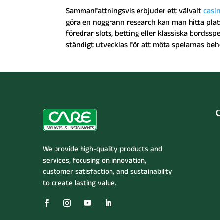
Sammanfattningsvis erbjuder ett välvalt
casi
göra en noggrann research kan man hitta platt
föredrar slots, betting eller klassiska bordss
ständigt utvecklas för att möta spelarnas beh
We provide high-quality products and
services, focusing on innovation,
customer satisfaction, and sustainability
to create lasting value.