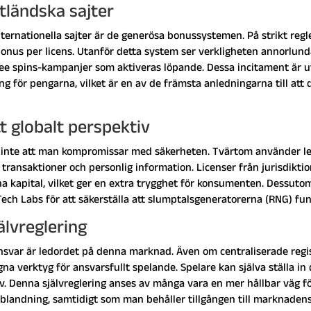
tländska sajter
nternationella sajter är de generösa bonussystemen. På strikt reg
onus per licens. Utanför detta system ser verkligheten annorlunda
e spins-kampanjer som aktiveras löpande. Dessa incitament är utf
för pengarna, vilket är en av de främsta anledningarna till att 
tt globalt perspektiv
är inte att man kompromissar med säkerheten. Tvärtom använder 
 transaktioner och personlig information. Licenser från jurisdikti
a kapital, vilket ger en extra trygghet för konsumenten. Dessut
ch Labs för att säkerställa att slumptalsgeneratorerna (RNG) funge
älvreglering
ansvar är ledordet på denna marknad. Även om centraliserade regis
 verktyg för ansvarsfullt spelande. Spelare kan själva ställa in d
ov. Denna självreglering anses av många vara en mer hållbar väg 
inblandning, samtidigt som man behåller tillgången till marknade