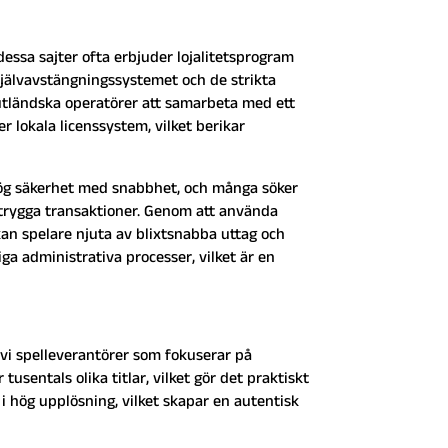
 dessa sajter ofta erbjuder lojalitetsprogram
självavstängningssystemet och de strikta
utländska operatörer att samarbeta med ett
r lokala licenssystem, vilket berikar
 hög säkerhet med snabbhet, och många söker
 trygga transaktioner. Genom att använda
an spelare njuta av blixtsnabba uttag och
ga administrativa processer, vilket är en
r vi spelleverantörer som fokuserar på
sentals olika titlar, vilket gör det praktiskt
 i hög upplösning, vilket skapar en autentisk