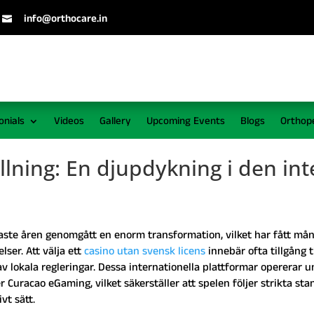
info@orthocare.in

onials
Videos
Gallery
Upcoming Events
Blogs
Orthop
lning: En djupdykning i den int
te åren genomgått en enorm transformation, vilket har fått mång
ser. Att välja ett
casino utan svensk licens
innebär ofta tillgång t
v lokala regleringar. Dessa internationella plattformar opererar
Curacao eGaming, vilket säkerställer att spelen följer strikta sta
vt sätt.